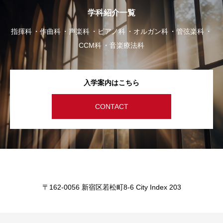
学科紹介一覧
指揮科
作曲科
声楽科
ピアノ科
オルガン科
管弦楽科
CCM科
音楽療法科
入学案内はこちら
CONTACT
〒162-0056 新宿区若松町8-6 City Index 203