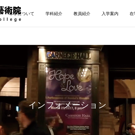
本学について
学科紹介
教員紹介
入学案内
在
作曲科
インフォメーション
管弦楽科
CCM科