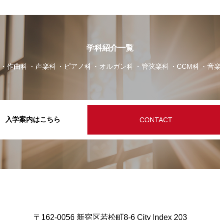
学科紹介一覧
作曲科
声楽科
ピアノ科
オルガン科
管弦楽科
CCM科
音
入学案内はこちら
CONTACT
〒162-0056 新宿区若松町8-6 City Index 203