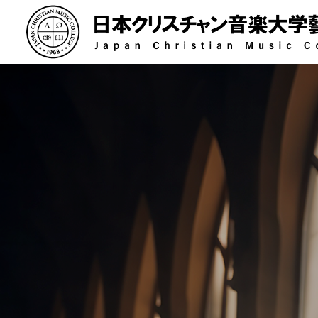
指揮科
オルガン科