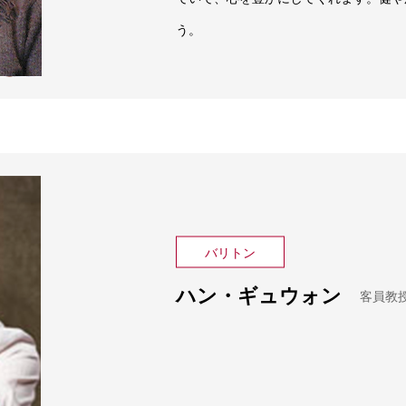
う。
バリトン
ハン・ギュウォン
客員教