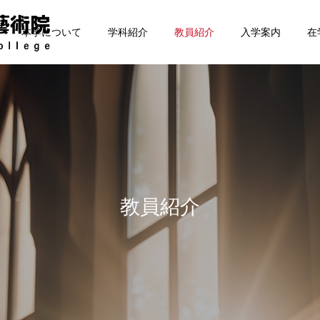
本学について
学科紹介
教員紹介
入学案内
在
作曲科
教員紹介
管弦楽科
CCM科